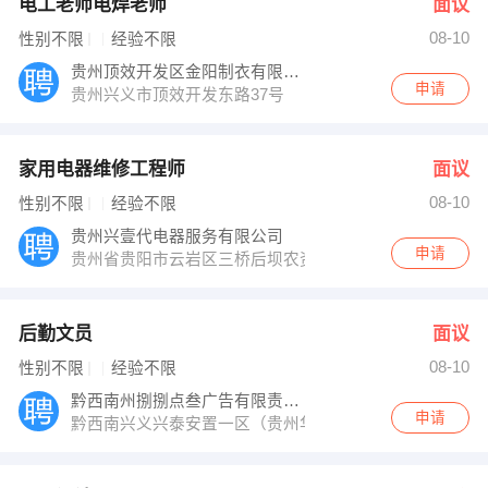
电工老师电焊老师
面议
08-10
性别不限
经验不限
贵州顶效开发区金阳制衣有限公司
申请
贵州兴义市顶效开发东路37号
家用电器维修工程师
面议
08-10
性别不限
经验不限
贵州兴壹代电器服务有限公司
申请
贵州省贵阳市云岩区三桥后坝农资市场后门草黄路81号
后勤文员
面议
08-10
性别不限
经验不限
黔西南州捌捌点叁广告有限责任公司
申请
黔西南兴义兴泰安置一区（贵州华联城）