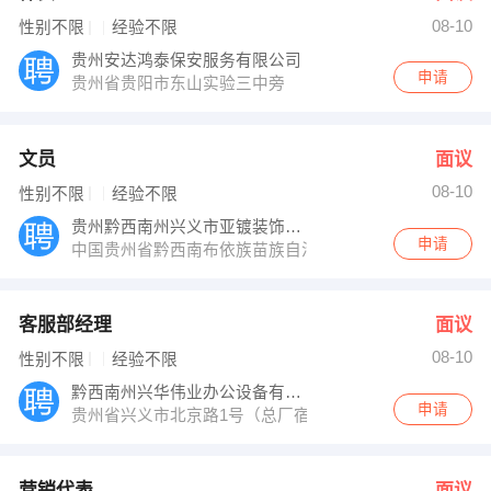
08-10
性别不限
经验不限
贵州安达鸿泰保安服务有限公司
申请
贵州省贵阳市东山实验三中旁
文员
面议
08-10
性别不限
经验不限
贵州黔西南州兴义市亚镀装饰工程有限公司
申请
中国贵州省黔西南布依族苗族自治州兴义市大商汇4号楼
客服部经理
面议
08-10
性别不限
经验不限
黔西南州兴华伟业办公设备有限责任公司
申请
贵州省兴义市北京路1号（总厂宿舍大门旁）
营销代表
面议