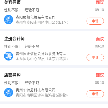
美容导师
面议
08-10
性别不限
经验不限
贵阳聚邦化妆品有限公司
申请
贵州省贵阳南明区中山公馆E1区1栋2单元3203室
注册会计师
面议
08-10
性别不限
经验不限
贵州恒正信德会计师事务所有限公司
申请
金龙国际中心25层（北京西路贵阳市云岩公安分局斜对面
店面导购
面议
08-10
性别不限
经验不限
贵州华诗尼科技有限公司
申请
贵阳市南明区沙冲路鸿通城购物中心负一层诗尼曼全屋定